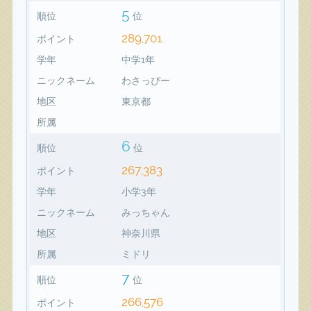
5
順位
位
289,701
ポイント
学年
中学1年
ニックネーム
わさっぴー
地区
東京都
所属
6
順位
位
267,383
ポイント
学年
小学3年
ニックネーム
みっちゃん
地区
神奈川県
所属
ミドリ
7
順位
位
266,576
ポイント