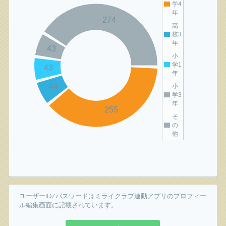
学4
年
274
高
校3
年
43
小
学1
43
年
44
小
学3
年
255
そ
の
他
ユーザーID/パスワードはミライクラブ連動アプリのプロフィー
ル編集画面に記載されています。