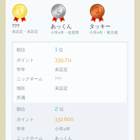
???
あっくん
タッキー
未設定・未設定
小学4年・佐賀県
小学4年・東京都
1
順位
位
339,711
ポイント
学年
未設定
ニックネーム
???
地区
未設定
所属
2
順位
位
332,600
ポイント
学年
小学4年
ニックネーム
あっくん