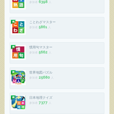
6398
参加者
人
ことわざマスター
5861
参加者
人
慣用句マスター
5662
参加者
人
世界地図パズル
25680
参加者
人
日本地理クイズ
7377
参加者
人