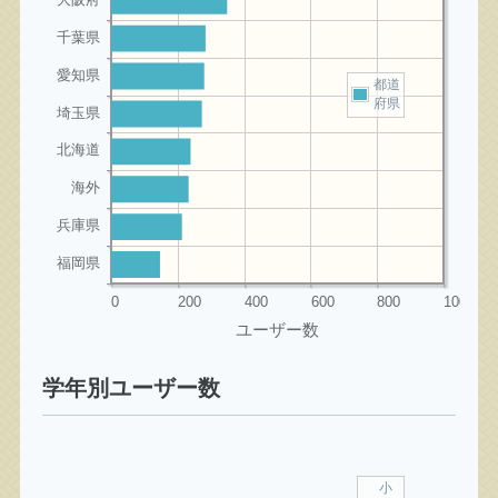
都道
府県
学年別ユーザー数
小