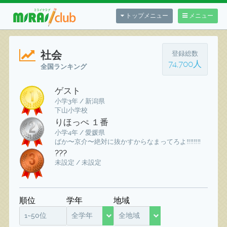
トップメニュー
メニュー
社会
登録総数
74,700人
全国ランキング
ゲスト
小学3年 / 新潟県
下山小学校
りほっぺ １番
小学4年 / 愛媛県
ばか〜京介〜絶対に抜かすからなまってろよ‼️‼️‼️‼️
???
未設定 / 未設定
順位
学年
地域
1~50位
全学年
全地域