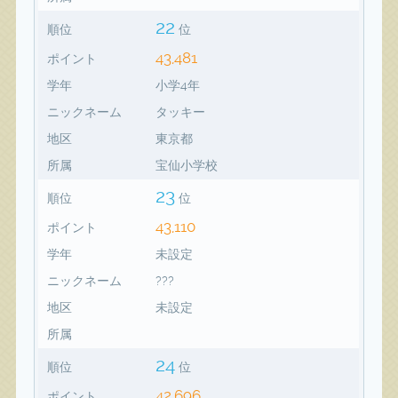
22
順位
位
43,481
ポイント
学年
小学4年
ニックネーム
タッキー
地区
東京都
所属
宝仙小学校
23
順位
位
43,110
ポイント
学年
未設定
ニックネーム
???
地区
未設定
所属
24
順位
位
42,696
ポイント