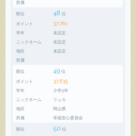
所属
48
順位
位
37,761
ポイント
学年
未設定
ニックネーム
未設定
地区
未設定
所属
49
順位
位
37,635
ポイント
学年
小学5年
ニックネーム
リュカ
地区
岡山県
所属
幸福安心委員会
50
順位
位