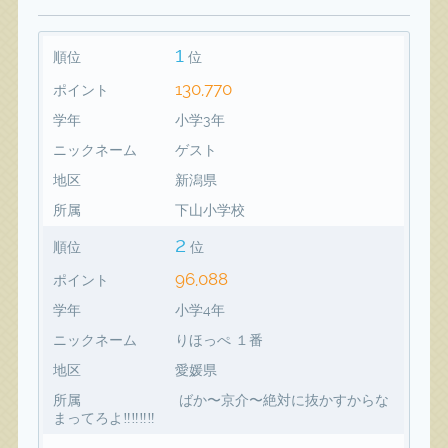
1
順位
位
130,770
ポイント
学年
小学3年
ニックネーム
ゲスト
地区
新潟県
所属
下山小学校
2
順位
位
96,088
ポイント
学年
小学4年
ニックネーム
りほっぺ １番
地区
愛媛県
所属
ばか〜京介〜絶対に抜かすからな
まってろよ‼️‼️‼️‼️