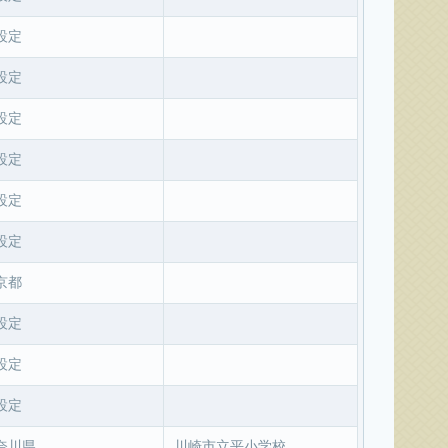
設定
設定
設定
設定
設定
設定
京都
設定
設定
設定
奈川県
川崎市立平小学校