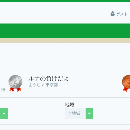
ゲスト
ルナの負けだよ
ようじ / 東京都
‼️
地域
全地域