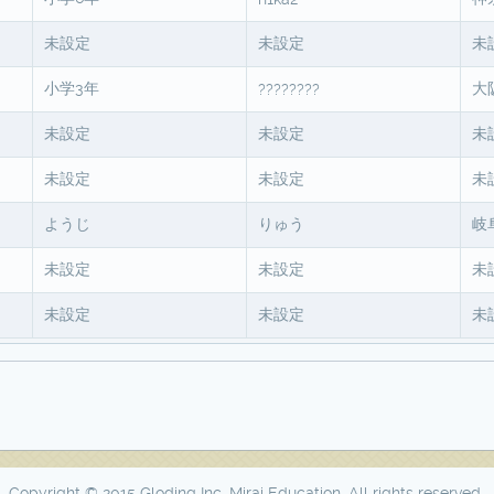
未設定
未設定
未
小学3年
大
????????
未設定
未設定
未
未設定
未設定
未
ようじ
りゅう
岐
未設定
未設定
未
未設定
未設定
未
Copyright © 2015 Gloding Inc. Mirai Education. All rights reserved.