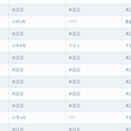
未設定
未設定
未
小学2年
愛
????
未設定
未設定
未
小学6年
ヤマト
千
未設定
未設定
未
未設定
未設定
未
未設定
未設定
未
未設定
未設定
未
未設定
未設定
未
小学4年
千
???
未設定
未設定
未