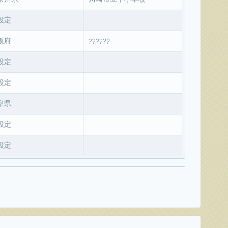
設定
阪府
??????
設定
設定
阜県
設定
設定