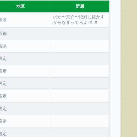
地区
所属
ばか〜京介〜絶対に抜かす
媛県
からなまってろよ‼️‼️‼️‼️
京都
葉県
設定
設定
設定
設定
設定
設定
設定