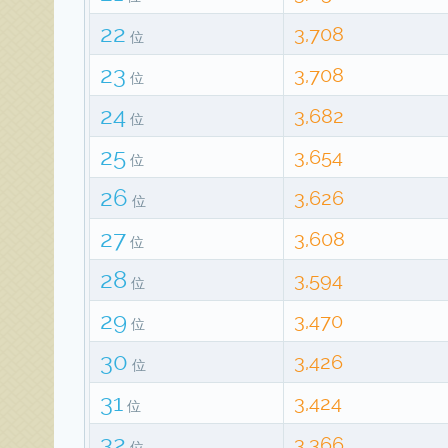
22
3,708
位
23
3,708
位
24
3,682
位
25
3,654
位
26
3,626
位
27
3,608
位
28
3,594
位
29
3,470
位
30
3,426
位
31
3,424
位
32
3,366
位