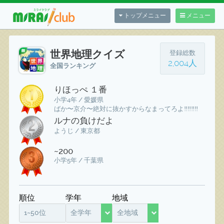
トップメニュー
メニュー
世界地理クイズ
登録総数
2,004人
全国ランキング
りほっぺ １番
小学4年 / 愛媛県
ばか〜京介〜絶対に抜かすからなまってろよ‼️‼️‼️‼️
ルナの負けだよ
ようじ / 東京都
~200
小学5年 / 千葉県
順位
学年
地域
1~50位
全学年
全地域