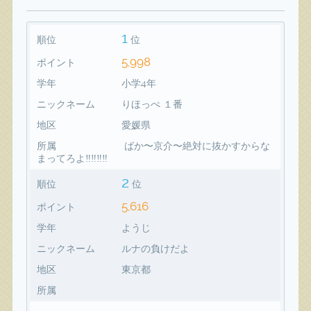
1
順位
位
5,998
ポイント
学年
小学4年
ニックネーム
りほっぺ １番
地区
愛媛県
所属
ばか〜京介〜絶対に抜かすからな
まってろよ‼️‼️‼️‼️
2
順位
位
5,616
ポイント
学年
ようじ
ニックネーム
ルナの負けだよ
地区
東京都
所属