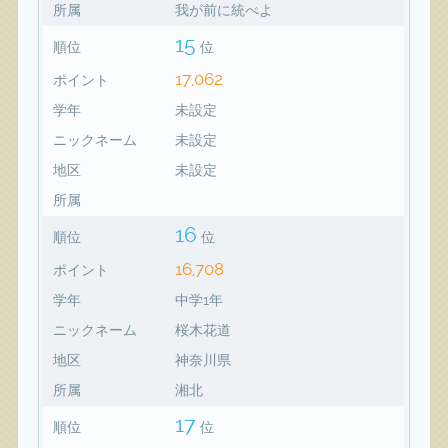
所属
我が前に統べよ
15
順位
位
17,062
ポイント
学年
未設定
ニックネーム
未設定
地区
未設定
所属
16
順位
位
16,708
ポイント
学年
中学1年
ニックネーム
桜木花道
地区
神奈川県
所属
湘北
17
順位
位