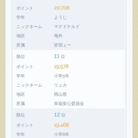
20,708
ポイント
学年
ようじ
ニックネーム
マクドナルド
地区
海外
所属
皆弱ぇー
11
順位
位
19,578
ポイント
学年
小学5年
ニックネーム
リュカ
地区
岡山県
所属
幸福安心委員会
12
順位
位
19,468
ポイント
学年
小学6年