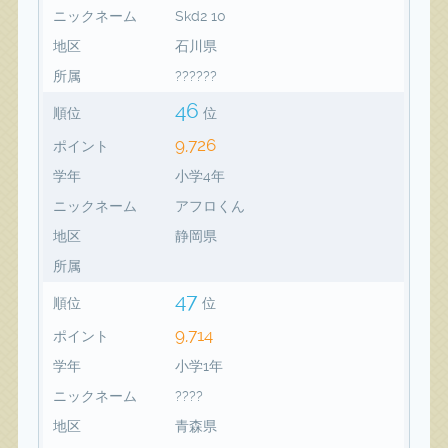
ニックネーム
Skd2 10
地区
石川県
所属
??????
46
順位
位
9,726
ポイント
学年
小学4年
ニックネーム
アフロくん
地区
静岡県
所属
47
順位
位
9,714
ポイント
学年
小学1年
ニックネーム
????
地区
青森県