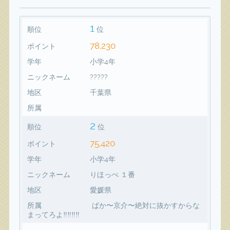
1
順位
位
78,230
ポイント
学年
小学4年
ニックネーム
?????
地区
千葉県
所属
2
順位
位
75,420
ポイント
学年
小学4年
ニックネーム
りほっぺ １番
地区
愛媛県
所属
ばか〜京介〜絶対に抜かすからな
まってろよ‼️‼️‼️‼️