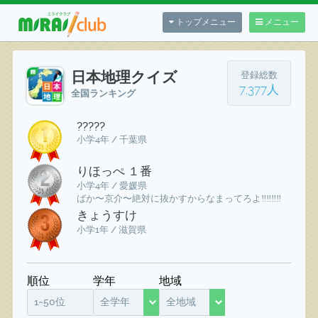
トップメニュー
メニュー
日本地理クイズ
登録総数
7,377人
全国ランキング
?????
小学4年 / 千葉県
りほっぺ １番
小学4年 / 愛媛県
ばか〜京介〜絶対に抜かすからなまってろよ‼️‼️‼️‼️
きょうすけ
小学1年 / 滋賀県
順位
学年
地域
1~50位
全学年
全地域