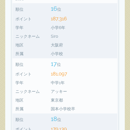
16
順位
位
187,316
ポイント
学年
小学6年
ニックネーム
Siro
地区
大阪府
所属
小学校
17
順位
位
181,097
ポイント
学年
中学1年
ニックネーム
アッキー
地区
東京都
所属
国本小学校卒
18
順位
位
179,139
ポイント