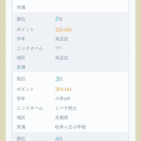
所属
2
順位
位
331,491
ポイント
学年
未設定
ニックネーム
???
地区
未設定
所属
3
順位
位
301,141
ポイント
学年
小学5年
ニックネーム
ミーナ戦士
地区
京都府
所属
松井ヶ丘小学校
4
順位
位