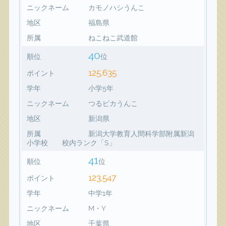
ニックネーム
カモノハシうんこ
地区
福島県
所属
ねこねこ武道館
40
順位
位
125,635
ポイント
学年
小学5年
ニックネーム
つるピカうんこ
地区
新潟県
所属
新潟大学教育人間科学部附属新潟
小学校 校内ランク「S」
41
順位
位
123,547
ポイント
学年
中学1年
ニックネーム
M・Y
地区
千葉県