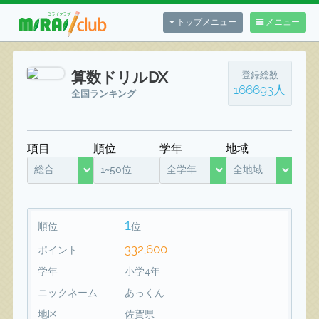
トップメニュー
メニュー
算数ドリルDX
登録総数
166693人
全国ランキング
項目
順位
学年
地域
総合
1~50位
全学年
全地域
1
順位
位
332,600
ポイント
学年
小学4年
ニックネーム
あっくん
地区
佐賀県