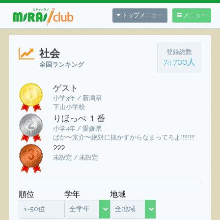
トップメニュー
メニュー
社会
登録総数
74,700人
全国ランキング
ゲスト
小学3年 / 新潟県
下山小学校
りほっぺ １番
小学4年 / 愛媛県
ばか〜京介〜絶対に抜かすからなまってろよ‼️‼️‼️‼️
???
未設定 / 未設定
順位
学年
地域
1~50位
全学年
全地域