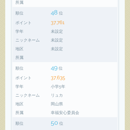
所属
48
順位
位
37,761
ポイント
学年
未設定
ニックネーム
未設定
地区
未設定
所属
49
順位
位
37,635
ポイント
学年
小学5年
ニックネーム
リュカ
地区
岡山県
所属
幸福安心委員会
50
順位
位