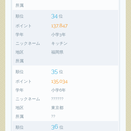
所属
34
順位
位
137,847
ポイント
学年
小学3年
ニックネーム
キッチン
地区
福岡県
所属
35
順位
位
135,034
ポイント
学年
小学6年
ニックネーム
??????
地区
東京都
所属
??
36
順位
位