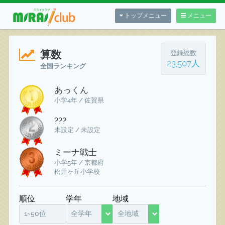
トップメニュー
メニュー
算数
登録総数
23,507人
全国ランキング
あっくん
小学4年 / 佐賀県
???
未設定 / 未設定
ミーナ戦士
小学5年 / 京都府
松井ヶ丘小学校
順位
学年
地域
1~50位
全学年
全地域