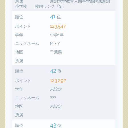
所属
新潟大学教育人間科学部附属新潟
小学校 校内ランク「S」
41
順位
位
123,547
ポイント
学年
中学1年
ニックネーム
M・Y
地区
千葉県
所属
42
順位
位
123,292
ポイント
学年
未設定
ニックネーム
???
地区
未設定
所属
43
順位
位