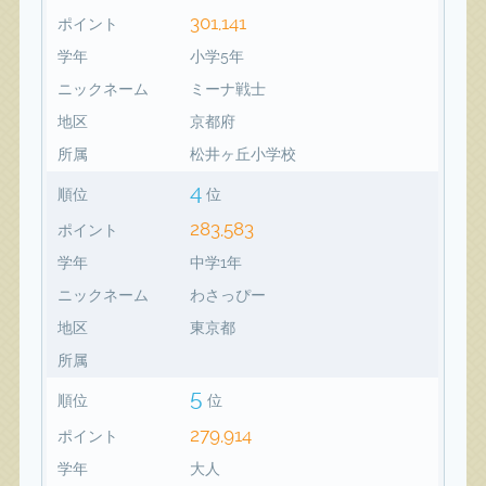
301,141
ポイント
学年
小学5年
ニックネーム
ミーナ戦士
地区
京都府
所属
松井ヶ丘小学校
4
順位
位
283,583
ポイント
学年
中学1年
ニックネーム
わさっぴー
地区
東京都
所属
5
順位
位
279,914
ポイント
学年
大人