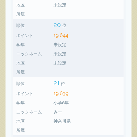
地区
未設定
所属
20
順位
位
19,644
ポイント
学年
未設定
ニックネーム
未設定
地区
未設定
所属
21
順位
位
19,639
ポイント
学年
小学6年
ニックネーム
みー
地区
神奈川県
所属