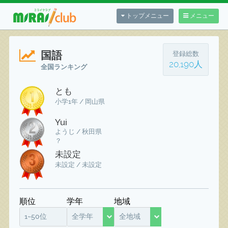
トップメニュー
メニュー
国語
登録総数
20,190人
全国ランキング
とも
小学1年 / 岡山県
Yui
ようじ / 秋田県
？
未設定
未設定 / 未設定
順位
学年
地域
1~50位
全学年
全地域