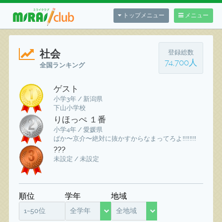
トップメニュー
メニュー
社会
登録総数
74,700人
全国ランキング
ゲスト
小学3年 / 新潟県
下山小学校
りほっぺ １番
小学4年 / 愛媛県
ばか〜京介〜絶対に抜かすからなまってろよ‼️‼️‼️‼️
???
未設定 / 未設定
順位
学年
地域
1~50位
全学年
全地域