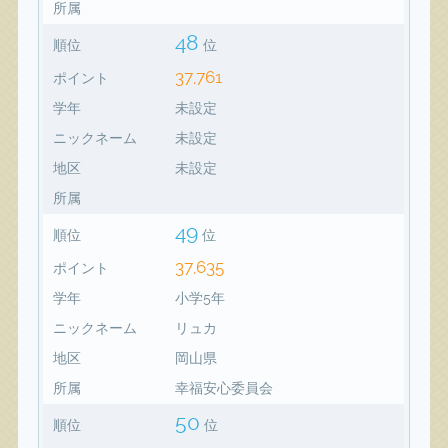
所属
48
順位
位
37,761
ポイント
学年
未設定
ニックネーム
未設定
地区
未設定
所属
49
順位
位
37,635
ポイント
学年
小学5年
ニックネーム
リュカ
地区
岡山県
所属
幸福安心委員会
50
順位
位