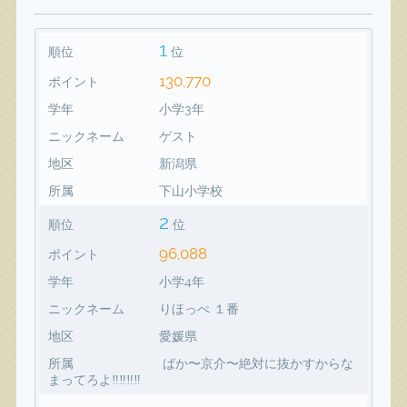
1
順位
位
130,770
ポイント
学年
小学3年
ニックネーム
ゲスト
地区
新潟県
所属
下山小学校
2
順位
位
96,088
ポイント
学年
小学4年
ニックネーム
りほっぺ １番
地区
愛媛県
所属
ばか〜京介〜絶対に抜かすからな
まってろよ‼️‼️‼️‼️