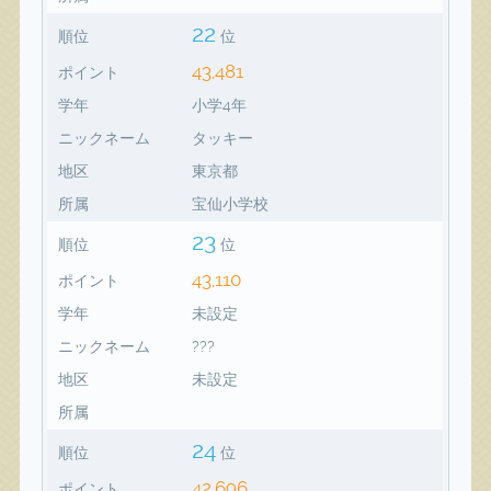
22
順位
位
43,481
ポイント
学年
小学4年
ニックネーム
タッキー
地区
東京都
所属
宝仙小学校
23
順位
位
43,110
ポイント
学年
未設定
ニックネーム
???
地区
未設定
所属
24
順位
位
42,696
ポイント