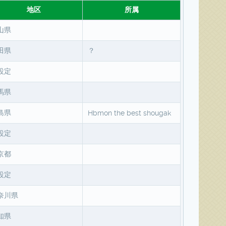
地区
所属
山県
田県
？
設定
馬県
島県
Hbmon the best shougak
設定
京都
設定
奈川県
知県