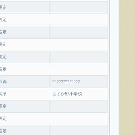
設定
設定
設定
設定
設定
設定
京都
?????????????
良県
あすか野小学校
設定
設定
設定