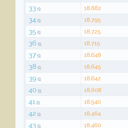
33
18,882
位
34
18,795
位
35
18,725
位
36
18,715
位
37
18,648
位
38
18,645
位
39
18,642
位
40
18,608
位
41
18,540
位
42
18,464
位
43
18,460
位