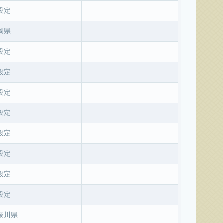
設定
岡県
設定
設定
設定
設定
設定
設定
設定
設定
奈川県