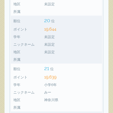
地区
未設定
所属
20
順位
位
19,644
ポイント
学年
未設定
ニックネーム
未設定
地区
未設定
所属
21
順位
位
19,639
ポイント
学年
小学6年
ニックネーム
みー
地区
神奈川県
所属