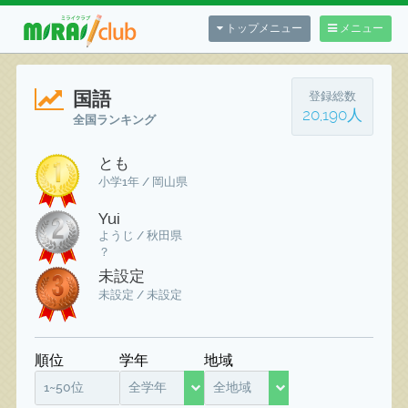
トップメニュー
メニュー
国語
登録総数
20,190人
全国ランキング
とも
小学1年 / 岡山県
Yui
ようじ / 秋田県
？
未設定
未設定 / 未設定
順位
学年
地域
1~50位
全学年
全地域