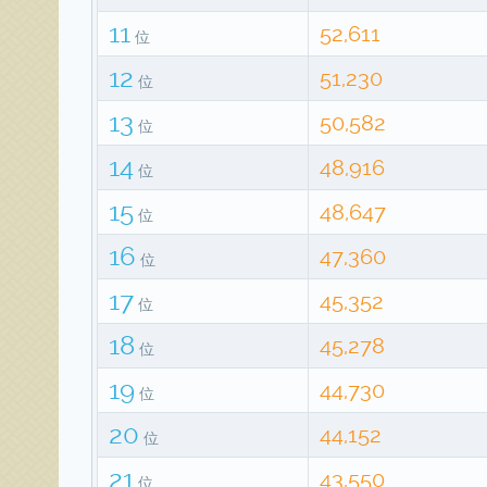
11
52,611
位
12
51,230
位
13
50,582
位
14
48,916
位
15
48,647
位
16
47,360
位
17
45,352
位
18
45,278
位
19
44,730
位
20
44,152
位
21
43,550
位