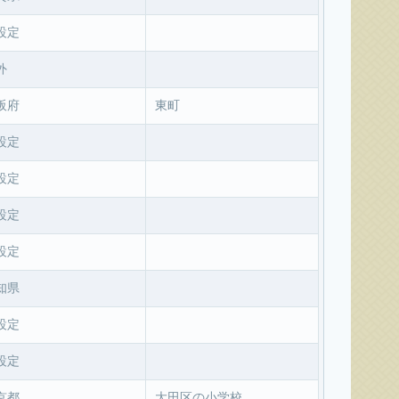
設定
外
阪府
東町
設定
設定
設定
設定
知県
設定
設定
京都
大田区の小学校