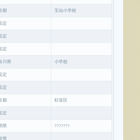
京都
宝仙小学校
設定
設定
設定
奈川県
小学校
設定
設定
京都
杉並区
設定
岡県
???????
賀県