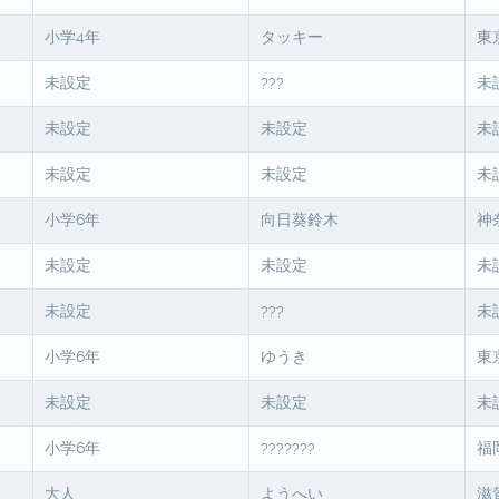
小学4年
タッキー
東
未設定
未
???
未設定
未設定
未
未設定
未設定
未
小学6年
向日葵鈴木
神
未設定
未設定
未
未設定
未
???
小学6年
ゆうき
東
未設定
未設定
未
小学6年
福
???????
大人
ようへい
滋