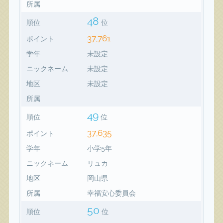
所属
48
順位
位
37,761
ポイント
学年
未設定
ニックネーム
未設定
地区
未設定
所属
49
順位
位
37,635
ポイント
学年
小学5年
ニックネーム
リュカ
地区
岡山県
所属
幸福安心委員会
50
順位
位