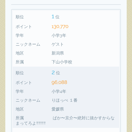
1
順位
位
130,770
ポイント
学年
小学3年
ニックネーム
ゲスト
地区
新潟県
所属
下山小学校
2
順位
位
96,088
ポイント
学年
小学4年
ニックネーム
りほっぺ １番
地区
愛媛県
所属
ばか〜京介〜絶対に抜かすからな
まってろよ‼️‼️‼️‼️