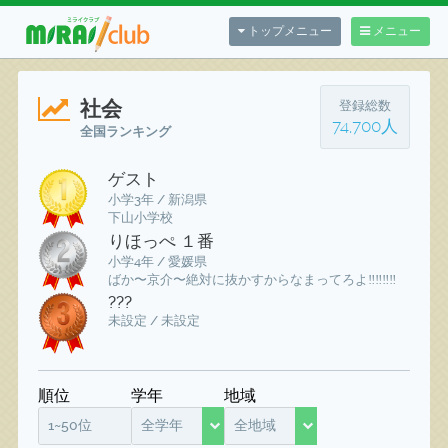
トップメニュー
メニュー
社会
登録総数
74,700人
全国ランキング
ゲスト
小学3年 / 新潟県
下山小学校
りほっぺ １番
小学4年 / 愛媛県
ばか〜京介〜絶対に抜かすからなまってろよ‼️‼️‼️‼️
???
未設定 / 未設定
順位
学年
地域
1~50位
全学年
全地域