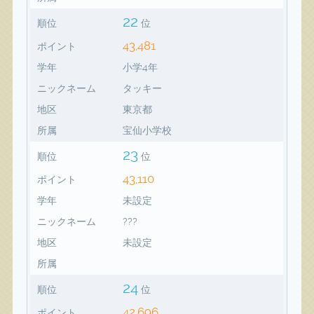
22
順位
位
43,481
ポイント
学年
小学4年
ニックネーム
タッキー
地区
東京都
所属
宝仙小学校
23
順位
位
43,110
ポイント
学年
未設定
ニックネーム
???
地区
未設定
所属
24
順位
位
42,696
ポイント