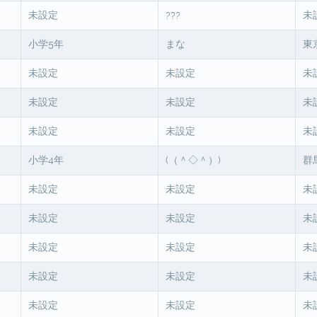
未設定
未
???
小学5年
まな
東
未設定
未設定
未
未設定
未設定
未
未設定
未設定
未
小学4年
(（＾◇＾）)
群
未設定
未設定
未
未設定
未設定
未
未設定
未設定
未
未設定
未設定
未
未設定
未設定
未