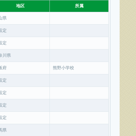
地区
所属
山県
設定
設定
奈川県
阪府
熊野小学校
設定
設定
設定
設定
馬県