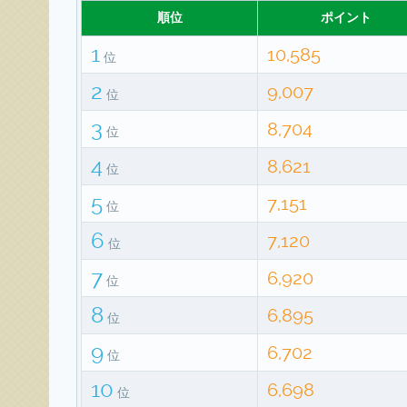
順位
ポイント
1
10,585
位
2
9,007
位
3
8,704
位
4
8,621
位
5
7,151
位
6
7,120
位
7
6,920
位
8
6,895
位
9
6,702
位
10
6,698
位