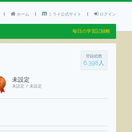
ホーム
ミライ公式サイト
ログイン
毎日の学習記録帳
登録総数
6,398人
未設定
未設定 / 未設定