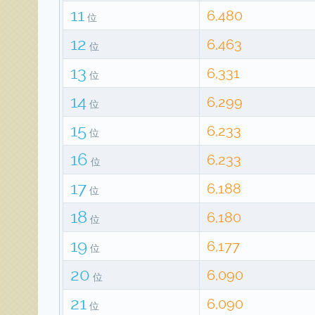
11
6,480
位
12
6,463
位
13
6,331
位
14
6,299
位
15
6,233
位
16
6,233
位
17
6,188
位
18
6,180
位
19
6,177
位
20
6,090
位
21
6,090
位