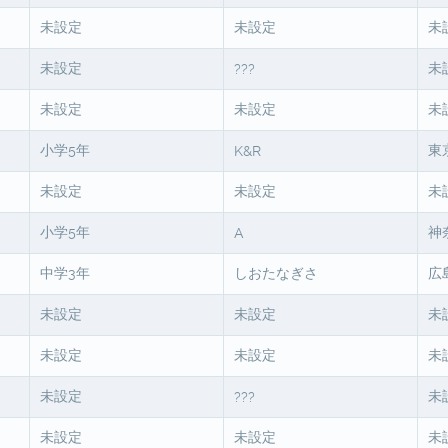
未設定
未設定
未
未設定
未
???
未設定
未設定
未
小学5年
東
K&R
未設定
未設定
未
小学5年
神
A
中学3年
しおたなぎさ
広
未設定
未設定
未
未設定
未設定
未
未設定
未
???
未設定
未設定
未