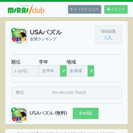
トップメニュー
メニュー
USAパズル
登録総数
0人
全国ランキング
順位
学年
地域
1~50位
全学年
全地域
順位
No records found.
USAパズル (無料)
iPad版