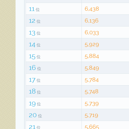
11
6,438
位
12
6,136
位
13
6,033
位
14
5,929
位
15
5,884
位
16
5,849
位
17
5,784
位
18
5,748
位
19
5,739
位
20
5,719
位
21
5,665
位