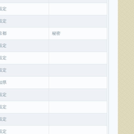
設定
設定
京都
秘密
設定
設定
設定
知県
設定
設定
設定
設定