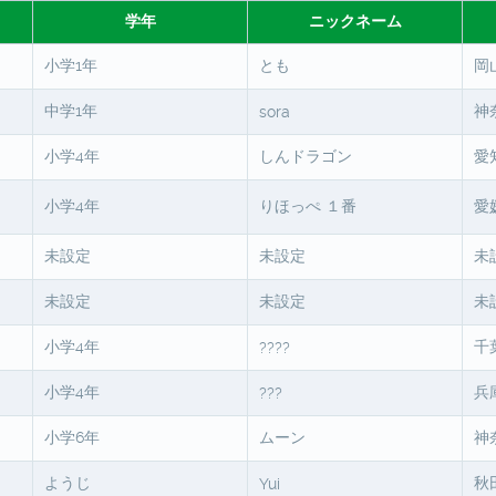
学年
ニックネーム
小学1年
とも
岡
中学1年
神
sora
小学4年
しんドラゴン
愛
小学4年
りほっぺ １番
愛
未設定
未設定
未
未設定
未設定
未
小学4年
千
????
小学4年
兵
???
小学6年
ムーン
神
ようじ
秋
Yui