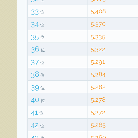
33
5,408
位
34
5,370
位
35
5,335
位
36
5,322
位
37
5,291
位
38
5,284
位
39
5,282
位
40
5,278
位
41
5,272
位
42
5,265
位
43
5,260