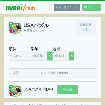
トップメニュー
メニュー
USAパズル
登録総数
0人
全国ランキング
順位
学年
地域
1~50位
全学年
全地域
順位
No records found.
USAパズル (無料)
iPad版