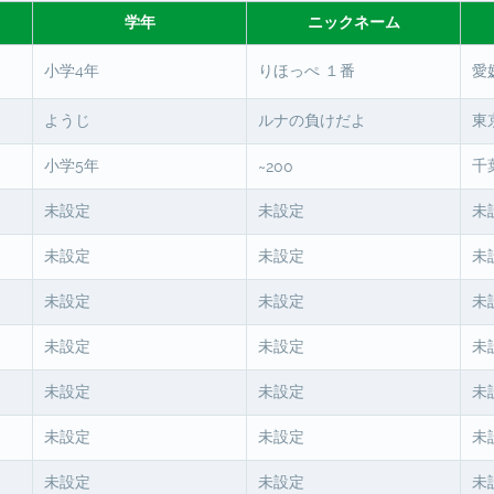
学年
ニックネーム
小学4年
りほっぺ １番
愛
ようじ
ルナの負けだよ
東
小学5年
千
~200
未設定
未設定
未
未設定
未設定
未
未設定
未設定
未
未設定
未設定
未
未設定
未設定
未
未設定
未設定
未
未設定
未設定
未