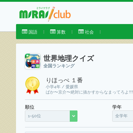
国語
算数
社会
世界地理クイズ
全国ランキング
りほっぺ １番
小学4年 / 愛媛県
ばか〜京介〜絶対に抜かすからなまってろよ‼️‼️‼️
順位
学年
1~50位
全学年