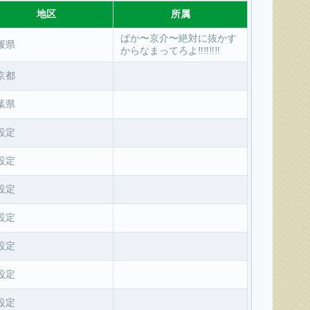
地区
所属
ばか〜京介〜絶対に抜かす
媛県
からなまってろよ‼️‼️‼️‼️
京都
葉県
設定
設定
設定
設定
設定
設定
設定