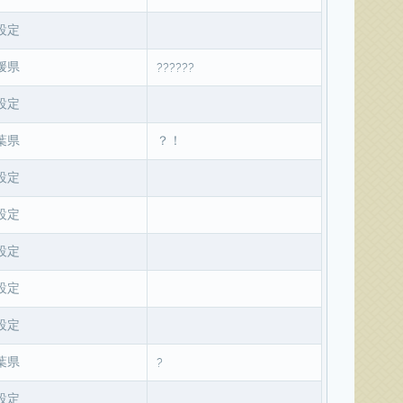
設定
媛県
??????
設定
葉県
？！
設定
設定
設定
設定
設定
葉県
?
設定