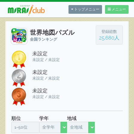
トップメニュー
メニュー
世界地図パズル
登録総数
25,680人
全国ランキング
未設定
未設定 / 未設定
未設定
未設定 / 未設定
未設定
未設定 / 未設定
順位
学年
地域
1~50位
全学年
全地域