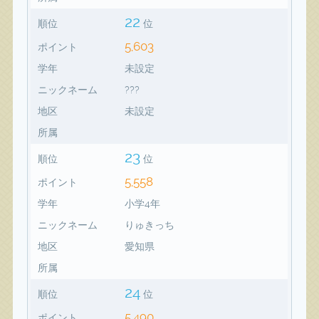
22
順位
位
5,603
ポイント
学年
未設定
ニックネーム
???
地区
未設定
所属
23
順位
位
5,558
ポイント
学年
小学4年
ニックネーム
りゅきっち
地区
愛知県
所属
24
順位
位
5,490
ポイント