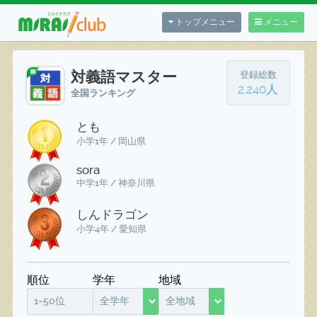
トップメニュー
メニュー
対義語マスター
登録総数
2,240人
全国ランキング
とも
小学1年 / 岡山県
sora
中学1年 / 神奈川県
しんドラゴン
小学4年 / 愛知県
順位
学年
地域
1~50位
全学年
全地域