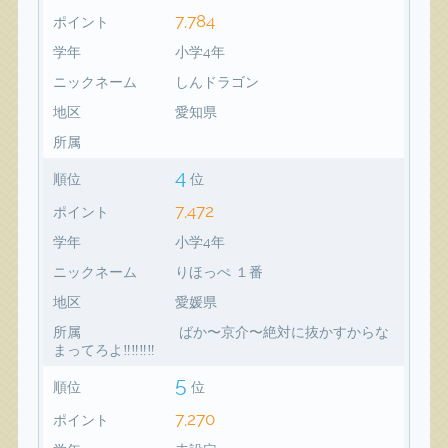
7,784
ポイント
学年
小学4年
ニックネーム
しんドラゴン
地区
愛知県
所属
4
順位
位
7,472
ポイント
学年
小学4年
ニックネーム
りほっぺ １番
地区
愛媛県
所属
ばか〜京介〜絶対に抜かすからな
まってろよ‼️‼️‼️‼️
5
順位
位
7,270
ポイント