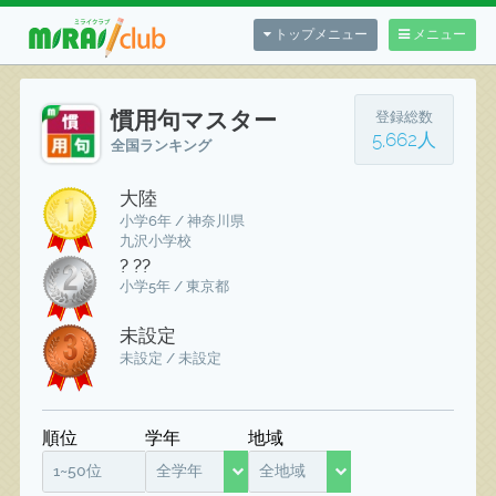
トップメニュー
メニュー
慣用句マスター
登録総数
5,662人
全国ランキング
大陸
小学6年 / 神奈川県
九沢小学校
? ??
小学5年 / 東京都
未設定
未設定 / 未設定
順位
学年
地域
1~50位
全学年
全地域