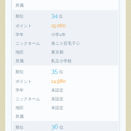
所属
34
順位
位
15,060
ポイント
学年
小学4年
ニックネーム
来ニ☆百毛子♧
地区
東京都
所属
私立小学校
35
順位
位
14,980
ポイント
学年
未設定
ニックネーム
未設定
地区
未設定
所属
36
順位
位