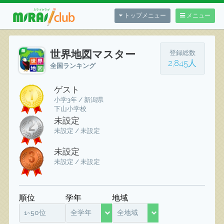
トップメニュー
メニュー
世界地図マスター
登録総数
2,845人
全国ランキング
ゲスト
小学3年 / 新潟県
下山小学校
未設定
未設定 / 未設定
未設定
未設定 / 未設定
順位
学年
地域
1~50位
全学年
全地域