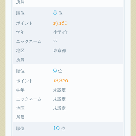
所属
8
順位
位
19,180
ポイント
学年
小学4年
ニックネーム
??
地区
東京都
所属
9
順位
位
18,820
ポイント
学年
未設定
ニックネーム
未設定
地区
未設定
所属
10
順位
位