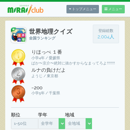
トップメニュー
メニュー
世界地理クイズ
登録総数
2,004人
全国ランキング
りほっぺ １番
小学4年 / 愛媛県
ばか〜京介〜絶対に抜かすからなまってろよ‼️‼️‼️‼️
ルナの負けだよ
ようじ / 東京都
~200
小学5年 / 千葉県
順位
学年
地域
1~50位
全学年
全地域