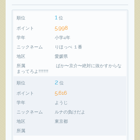
1
順位
位
5,998
ポイント
学年
小学4年
ニックネーム
りほっぺ １番
地区
愛媛県
所属
ばか〜京介〜絶対に抜かすからな
まってろよ‼️‼️‼️‼️
2
順位
位
5,616
ポイント
学年
ようじ
ニックネーム
ルナの負けだよ
地区
東京都
所属