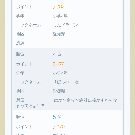
7,784
ポイント
学年
小学4年
ニックネーム
しんドラゴン
地区
愛知県
所属
4
順位
位
7,472
ポイント
学年
小学4年
ニックネーム
りほっぺ １番
地区
愛媛県
所属
ばか〜京介〜絶対に抜かすからな
まってろよ‼️‼️‼️‼️
5
順位
位
7,270
ポイント