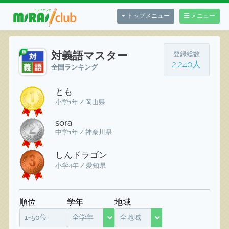
トップメニュー
メニュー
対義語マスター
登録総数
2,240人
全国ランキング
とも
小学1年 / 岡山県
sora
中学1年 / 神奈川県
しんドラゴン
小学4年 / 愛知県
順位
学年
地域
1~50位
全学年
全地域