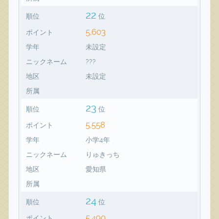
22
順位
位
5,603
ポイント
学年
未設定
ニックネーム
???
地区
未設定
所属
23
順位
位
5,558
ポイント
学年
小学4年
ニックネーム
りゅきっち
地区
愛知県
所属
24
順位
位
5,490
ポイント