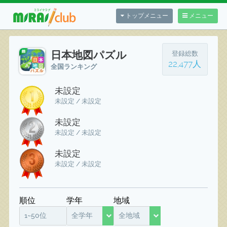
トップメニュー
メニュー
日本地図パズル
登録総数
22,477人
全国ランキング
未設定
未設定 / 未設定
未設定
未設定 / 未設定
未設定
未設定 / 未設定
順位
学年
地域
1~50位
全学年
全地域