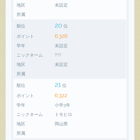
地区
未設定
所属
20
順位
位
6,326
ポイント
学年
未設定
ニックネーム
???
地区
未設定
所属
21
順位
位
6,322
ポイント
学年
小学3年
ニックネーム
トモヒロ
地区
岡山県
所属