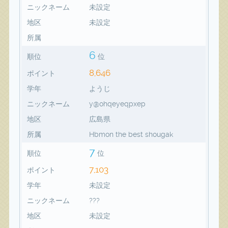
ニックネーム
未設定
地区
未設定
所属
6
順位
位
8,646
ポイント
学年
ようじ
ニックネーム
y@ohqeyeqpxep
地区
広島県
所属
Hbmon the best shougak
7
順位
位
7,103
ポイント
学年
未設定
ニックネーム
???
地区
未設定