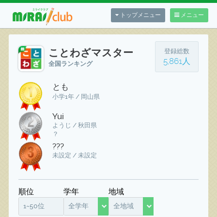
トップメニュー
メニュー
ことわざマスター
登録総数
5,861人
全国ランキング
とも
小学1年 / 岡山県
Yui
ようじ / 秋田県
？
???
未設定 / 未設定
順位
学年
地域
1~50位
全学年
全地域