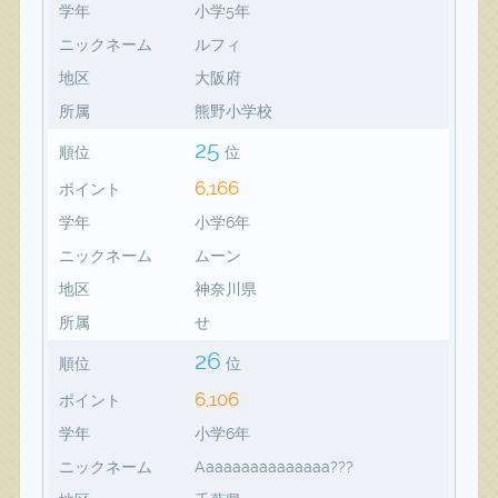
学年
小学5年
ニックネーム
ルフィ
地区
大阪府
所属
熊野小学校
25
順位
位
6,166
ポイント
学年
小学6年
ニックネーム
ムーン
地区
神奈川県
所属
せ
26
順位
位
6,106
ポイント
学年
小学6年
ニックネーム
Aaaaaaaaaaaaaaa???