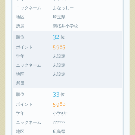
ニックネーム
ふなっしー
地区
埼玉県
所属
南桜井小学校
32
順位
位
5,965
ポイント
学年
未設定
ニックネーム
未設定
地区
未設定
所属
33
順位
位
5,960
ポイント
学年
小学5年
ニックネーム
??????
地区
広島県