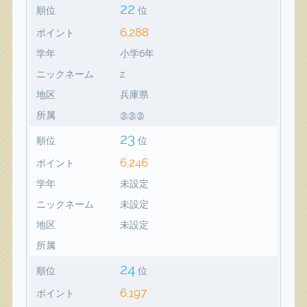
22
順位
位
6,288
ポイント
学年
小学6年
ニックネーム
z
地区
兵庫県
所属
@@@
23
順位
位
6,246
ポイント
学年
未設定
ニックネーム
未設定
地区
未設定
所属
24
順位
位
6,197
ポイント