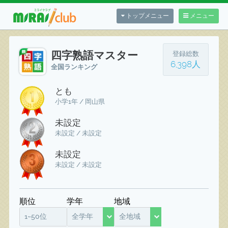
トップメニュー
メニュー
四字熟語マスター
登録総数
6,398人
全国ランキング
とも
小学1年 / 岡山県
未設定
未設定 / 未設定
未設定
未設定 / 未設定
順位
学年
地域
1~50位
全学年
全地域