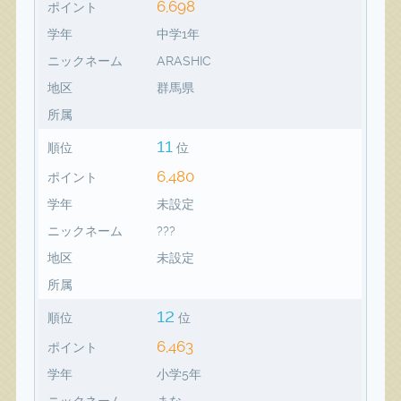
6,698
ポイント
学年
中学1年
ニックネーム
ARASHIC
地区
群馬県
所属
11
順位
位
6,480
ポイント
学年
未設定
ニックネーム
???
地区
未設定
所属
12
順位
位
6,463
ポイント
学年
小学5年
ニックネーム
まな