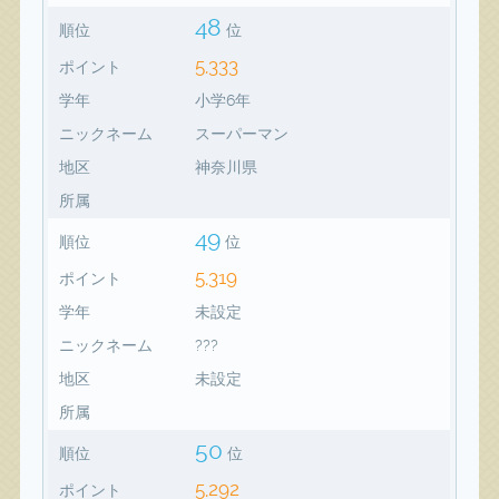
48
順位
位
5,333
ポイント
学年
小学6年
ニックネーム
スーパーマン
地区
神奈川県
所属
49
順位
位
5,319
ポイント
学年
未設定
ニックネーム
???
地区
未設定
所属
50
順位
位
5,292
ポイント