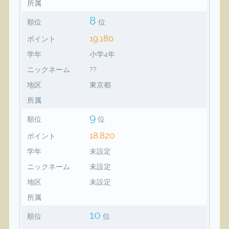
所属
8
順位
位
19,180
ポイント
学年
小学4年
ニックネーム
??
地区
東京都
所属
9
順位
位
18,820
ポイント
学年
未設定
ニックネーム
未設定
地区
未設定
所属
10
順位
位