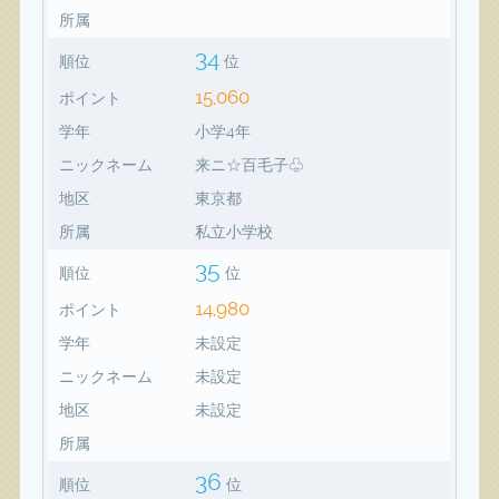
所属
34
順位
位
15,060
ポイント
学年
小学4年
ニックネーム
来ニ☆百毛子♧
地区
東京都
所属
私立小学校
35
順位
位
14,980
ポイント
学年
未設定
ニックネーム
未設定
地区
未設定
所属
36
順位
位