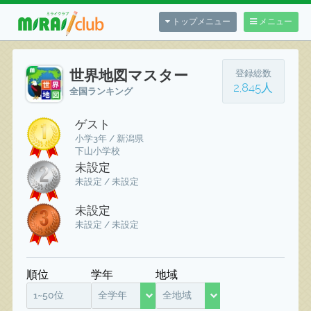
トップメニュー
メニュー
世界地図マスター
登録総数
2,845人
全国ランキング
ゲスト
小学3年 / 新潟県
下山小学校
未設定
未設定 / 未設定
未設定
未設定 / 未設定
順位
学年
地域
1~50位
全学年
全地域