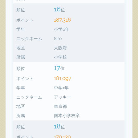
16
順位
位
187,316
ポイント
学年
小学6年
ニックネーム
Siro
地区
大阪府
所属
小学校
17
順位
位
181,097
ポイント
学年
中学1年
ニックネーム
アッキー
地区
東京都
所属
国本小学校卒
18
順位
位
179,139
ポイント