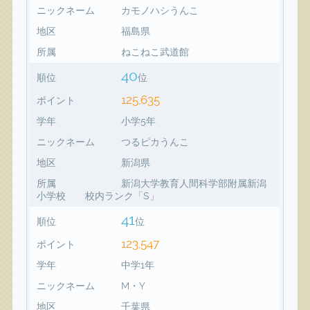
ニックネーム
カモノハシうんこ
地区
福島県
所属
ねこねこ武道館
40
順位
位
125,635
ポイント
学年
小学5年
ニックネーム
つるピカうんこ
地区
新潟県
所属
新潟大学教育人間科学部附属新潟
小学校 校内ランク「S」
41
順位
位
123,547
ポイント
学年
中学1年
ニックネーム
M・Y
地区
千葉県