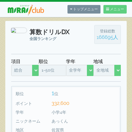
トップメニュー
メニュー
算数ドリルDX
登録総数
166695人
全国ランキング
項目
順位
学年
地域
総合
1~50位
全学年
全地域
1
順位
位
332,600
ポイント
学年
小学4年
ニックネーム
あっくん
地区
佐賀県