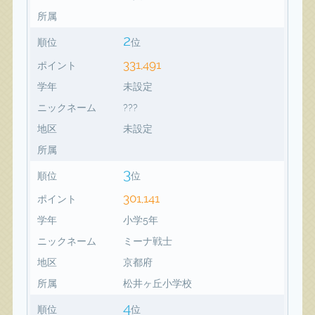
所属
2
順位
位
331,491
ポイント
学年
未設定
ニックネーム
???
地区
未設定
所属
3
順位
位
301,141
ポイント
学年
小学5年
ニックネーム
ミーナ戦士
地区
京都府
所属
松井ヶ丘小学校
4
順位
位