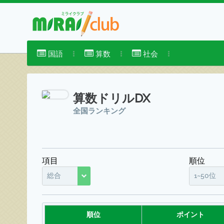
国語
算数
社会
算数ドリルDX
全国ランキング
項目
順位
総合
1~50位
順位
ポイント