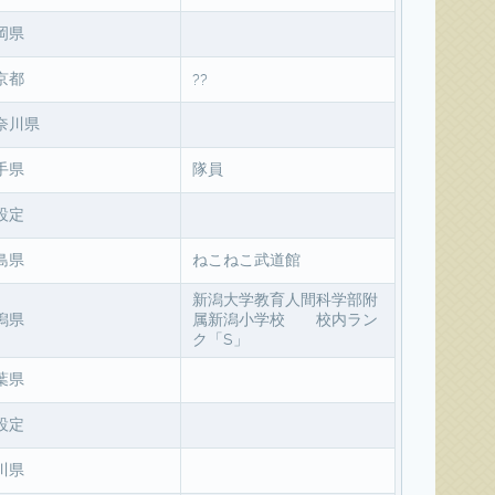
岡県
京都
??
奈川県
手県
隊員
設定
島県
ねこねこ武道館
新潟大学教育人間科学部附
潟県
属新潟小学校 校内ラン
ク「S」
葉県
設定
川県