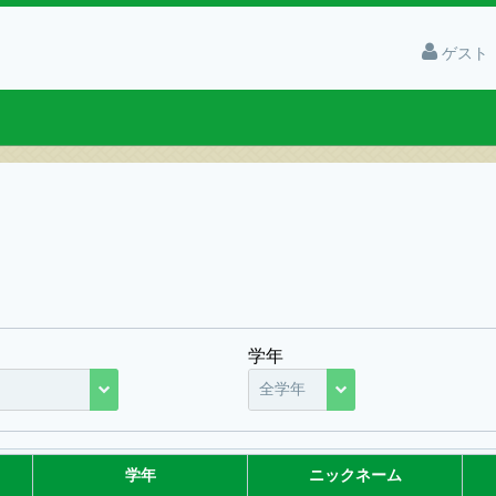
ゲスト
学年
全学年
学年
ニックネーム