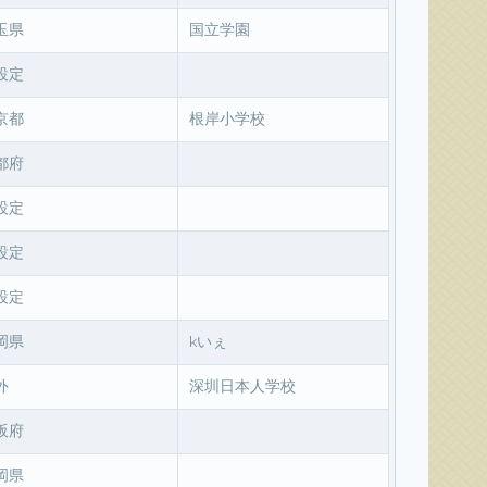
玉県
国立学園
設定
京都
根岸小学校
都府
設定
設定
設定
岡県
kいぇ
外
深圳日本人学校
阪府
岡県