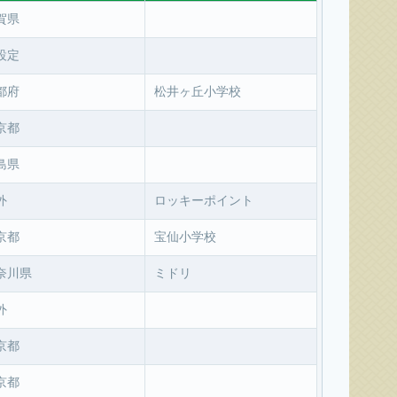
賀県
設定
都府
松井ヶ丘小学校
京都
島県
外
ロッキーポイント
京都
宝仙小学校
奈川県
ミドリ
外
京都
京都