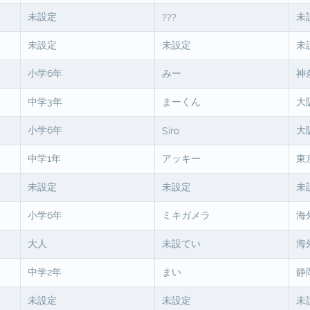
未設定
未
???
未設定
未設定
未
小学6年
みー
神
中学3年
まーくん
大
小学6年
大
Siro
中学1年
アッキー
東
未設定
未設定
未
小学6年
ミキガメラ
海
大人
未設てい
海
中学2年
まい
静
未設定
未設定
未