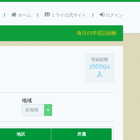
ホーム
ミライ公式サイト
ログイン
毎日の学習記録帳
登録総数
166694
人
地域
全地域
地区
所属