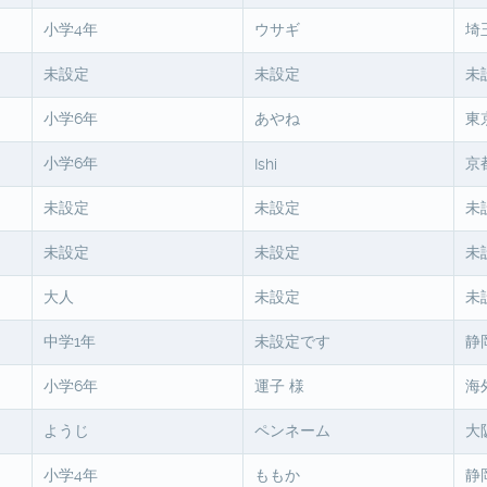
小学4年
ウサギ
埼
未設定
未設定
未
小学6年
あやね
東
小学6年
京
Ishi
未設定
未設定
未
未設定
未設定
未
大人
未設定
未
中学1年
未設定です
静
小学6年
運子 様
海
ようじ
ペンネーム
大
小学4年
ももか
静