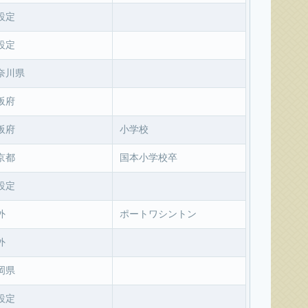
設定
設定
奈川県
阪府
阪府
小学校
京都
国本小学校卒
設定
外
ポートワシントン
外
岡県
設定