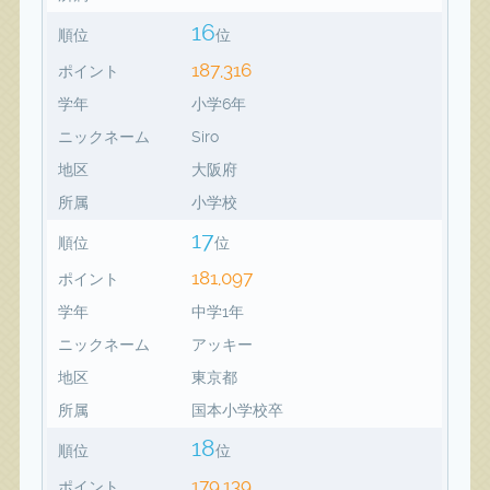
16
順位
位
187,316
ポイント
学年
小学6年
ニックネーム
Siro
地区
大阪府
所属
小学校
17
順位
位
181,097
ポイント
学年
中学1年
ニックネーム
アッキー
地区
東京都
所属
国本小学校卒
18
順位
位
179,139
ポイント