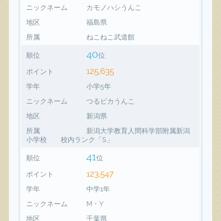
ニックネーム
カモノハシうんこ
地区
福島県
所属
ねこねこ武道館
40
順位
位
125,635
ポイント
学年
小学5年
ニックネーム
つるピカうんこ
地区
新潟県
所属
新潟大学教育人間科学部附属新潟
小学校 校内ランク「S」
41
順位
位
123,547
ポイント
学年
中学1年
ニックネーム
M・Y
地区
千葉県