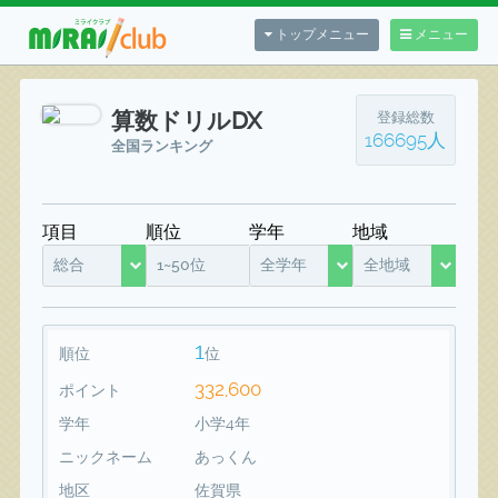
トップメニュー
メニュー
算数ドリルDX
登録総数
166695人
全国ランキング
項目
順位
学年
地域
総合
1~50位
全学年
全地域
1
順位
位
332,600
ポイント
学年
小学4年
ニックネーム
あっくん
地区
佐賀県