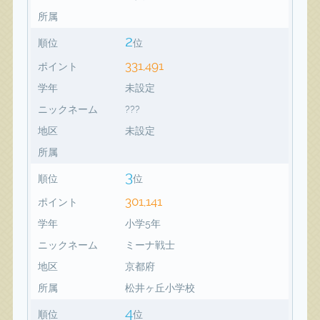
所属
2
順位
位
331,491
ポイント
学年
未設定
ニックネーム
???
地区
未設定
所属
3
順位
位
301,141
ポイント
学年
小学5年
ニックネーム
ミーナ戦士
地区
京都府
所属
松井ヶ丘小学校
4
順位
位