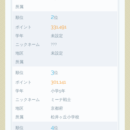
所属
2
順位
位
331,491
ポイント
学年
未設定
ニックネーム
???
地区
未設定
所属
3
順位
位
301,141
ポイント
学年
小学5年
ニックネーム
ミーナ戦士
地区
京都府
所属
松井ヶ丘小学校
4
順位
位