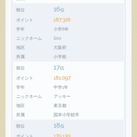
16
順位
位
187,316
ポイント
学年
小学6年
ニックネーム
Siro
地区
大阪府
所属
小学校
17
順位
位
181,097
ポイント
学年
中学1年
ニックネーム
アッキー
地区
東京都
所属
国本小学校卒
18
順位
位
179,139
ポイント