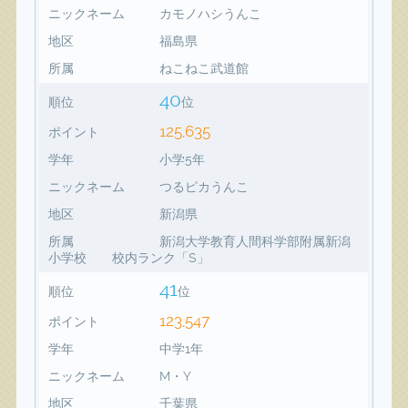
ニックネーム
カモノハシうんこ
地区
福島県
所属
ねこねこ武道館
40
順位
位
125,635
ポイント
学年
小学5年
ニックネーム
つるピカうんこ
地区
新潟県
所属
新潟大学教育人間科学部附属新潟
小学校 校内ランク「S」
41
順位
位
123,547
ポイント
学年
中学1年
ニックネーム
M・Y
地区
千葉県