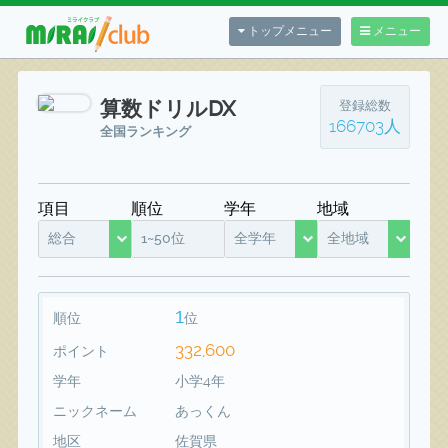
トップメニュー
メニュー
算数ドリルDX
登録総数
166703人
全国ランキング
項目
順位
学年
地域
総合
1~50位
全学年
全地域
1
順位
位
332,600
ポイント
学年
小学4年
ニックネーム
あっくん
地区
佐賀県